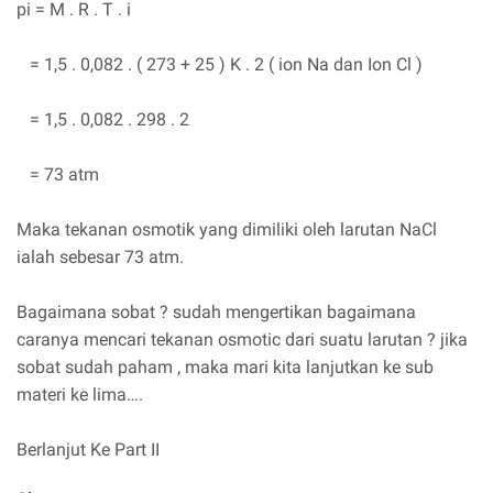
pi = M . R . T . i
= 1,5 . 0,082 . ( 273 + 25 ) K . 2 ( ion Na dan Ion Cl )
= 1,5 . 0,082 . 298 . 2
= 73 atm
Maka tekanan osmotik yang dimiliki oleh larutan NaCl
ialah sebesar 73 atm.
Bagaimana sobat ? sudah mengertikan bagaimana
caranya mencari tekanan osmotic dari suatu larutan ? jika
sobat sudah paham , maka mari kita lanjutkan ke sub
materi ke lima….
Berlanjut Ke Part II