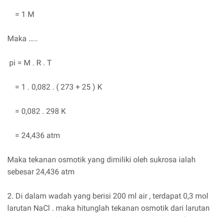
= 1 M
Maka …..
pi = M . R . T
= 1 . 0,082 . ( 273 + 25 ) K
= 0,082 . 298 K
= 24,436 atm
Maka tekanan osmotik yang dimiliki oleh sukrosa ialah
sebesar 24,436 atm
2. Di dalam wadah yang berisi 200 ml air , terdapat 0,3 mol
larutan NaCl . maka hitunglah tekanan osmotik dari larutan