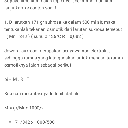
Supaya ilmu kita makin top cheer , sekarang mari kita
lanjutkan ke contoh soal !
1. Dilarutkan 171 gr sukrosa ke dalam 500 ml air, maka
tentukanlah tekanan osmotik dari larutan sukrosa tersebut
! ( Mr = 342 ) ( suhu air 25°C R = 0,082 )
Jawab : sukrosa merupakan senyawa non elektrolit ,
sehingga rumus yang kita gunakan untuk mencari tekanan
osmotiknya ialah sebagai berikut :
pi = M . R . T
Kita cari molaritasnya terlebih dahulu..
M = gr/Mr x 1000/v
= 171/342 x 1000/500