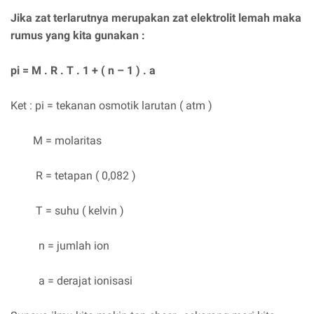
Jika zat terlarutnya merupakan zat elektrolit lemah maka
rumus yang kita gunakan :
pi = M . R . T . 1 + ( n – 1 ) . a
Ket : pi = tekanan osmotik larutan ( atm )
M = molaritas
R = tetapan ( 0,082 )
T = suhu ( kelvin )
n = jumlah ion
a = derajat ionisasi