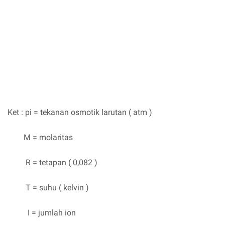
Ket : pi = tekanan osmotik larutan ( atm )
M = molaritas
R = tetapan ( 0,082 )
T = suhu ( kelvin )
I = jumlah ion