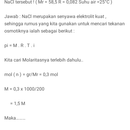
NaCl tersebut ! ( Mr = 58,5 R = 0,082 Suhu air =25°C )
Jawab : NaCl merupakan senyawa elektrolit kuat ,
sehingga rumus yang kita gunakan untuk mencari tekanan
osmotiknya ialah sebagai berikut :
pi = M . R . T . i
Kita cari Molaritasnya terlebih dahulu..
mol ( n ) = gr/Mr = 0,3 mol
M = 0,3 x 1000/200
= 1,5 M
Maka………