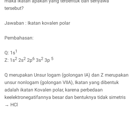
maka ikatan apakah yang terbentuk dari senyawa
tersebut?
Jawaban : Ikatan kovalen polar
Pembahasan:
1
Q: 1s
2
2
6
2
5
Z: 1s
2s
2p
3s
3p
Q merupakan Unsur logam (golongan IA) dan Z merupakan
unsur nonlogam (golongan VIIA), Ikatan yang dibentuk
adalah ikatan Kovalen polar, karena perbedaan
keelektronegatifannya besar dan bentuknya tidak simetris
→ HCl