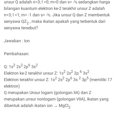
unsur Q adalah n=3; l =0; m=0 dan s= -½ sedangkan harga
bilangan kuantum elektron ke-2 terakhir unsur Z adalah
n=3; l =1; m= -1 dan s= -½. Jika unsur Q dan Z membentuk
senyawa QZ
, maka ikatan apakah yang terbentuk dari
2
senyawa tersebut?
Jawaban : Ion
Pembahasan:
2
2
6
2
Q: 1s
2s
2p
3s
2
2
6
2
Elektron ke-2 terakhir unsur Z: 1s
2s
2p
3s
2
2
6
2
5
Elektron terakhir unsur Z: 1s
2s
2p
3s
3p
(memiliki 17
elektron)
Q merupakan Unsur logam (golongan IIA) dan Z
merupakan unsur nonlogam (golongan VIIA), Ikatan yang
dibentuk adalah ikatan ion → MgCl
2