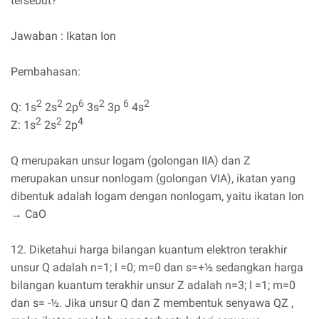
tersebut?
Jawaban : Ikatan Ion
Pembahasan:
2
2
6
2
6
2
Q: 1s
2s
2p
3s
3p
4s
2
2
4
Z: 1s
2s
2p
Q merupakan unsur logam (golongan IIA) dan Z
merupakan unsur nonlogam (golongan VIA), ikatan yang
dibentuk adalah logam dengan nonlogam, yaitu ikatan Ion
→ CaO
12. Diketahui harga bilangan kuantum elektron terakhir
unsur Q adalah n=1; l =0; m=0 dan s=+½ sedangkan harga
bilangan kuantum terakhir unsur Z adalah n=3; l =1; m=0
dan s= -½. Jika unsur Q dan Z membentuk senyawa QZ ,