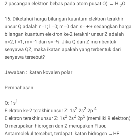
2 pasangan elektron bebas pada atom pusat O) → H
O
2
16. Diketahui harga bilangan kuantum elektron terakhir
unsur Q adalah n=1; l =0; m=0 dan s= +½ sedangkan harga
bilangan kuantum elektron ke-2 terakhir unsur Z adalah
n=2; l =1; m= -1 dan s= -½. Jika Q dan Z membentuk
senyawa QZ, maka ikatan apakah yang terbentuk dari
senyawa tersebut?
Jawaban : ikatan kovalen polar
Pembahasan:
1
Q: 1s
2
2
4
Elektron ke-2 terakhir unsur Z: 1s
2s
2p
2
2
5
Elektron terakhir unsur Z: 1s
2s
2p
(memiliki 9 elektron)
Q merupakan hidrogen dan Z merupakan Fluor,
Antarmolekul tersebut, terdapat ikatan hidrogen →HF