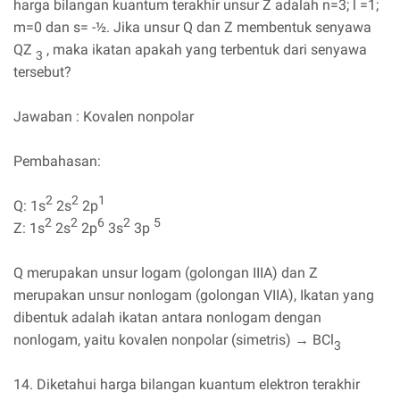
harga bilangan kuantum terakhir unsur Z adalah n=3; l =1;
m=0 dan s= -½. Jika unsur Q dan Z membentuk senyawa
QZ
, maka ikatan apakah yang terbentuk dari senyawa
3
tersebut?
Jawaban : Kovalen nonpolar
Pembahasan:
2
2
1
Q: 1s
2s
2p
2
2
6
2
5
Z: 1s
2s
2p
3s
3p
Q merupakan unsur logam (golongan IIIA) dan Z
merupakan unsur nonlogam (golongan VIIA), Ikatan yang
dibentuk adalah ikatan antara nonlogam dengan
nonlogam, yaitu kovalen nonpolar (simetris) → BCl
3
14. Diketahui harga bilangan kuantum elektron terakhir