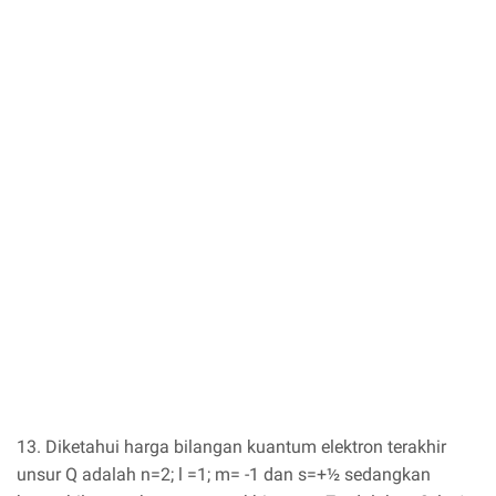
13. Diketahui harga bilangan kuantum elektron terakhir
unsur Q adalah n=2; l =1; m= -1 dan s=+½ sedangkan