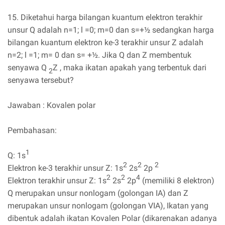
15. Diketahui harga bilangan kuantum elektron terakhir
unsur Q adalah n=1; l =0; m=0 dan s=+½ sedangkan harga
bilangan kuantum elektron ke-3 terakhir unsur Z adalah
n=2; l =1; m= 0 dan s= +½. Jika Q dan Z membentuk
senyawa Q
Z , maka ikatan apakah yang terbentuk dari
2
senyawa tersebut?
Jawaban : Kovalen polar
Pembahasan:
1
Q: 1s
2
2
2
Elektron ke-3 terakhir unsur Z: 1s
2s
2p
2
2
4
Elektron terakhir unsur Z: 1s
2s
2p
(memiliki 8 elektron)
Q merupakan unsur nonlogam (golongan IA) dan Z
merupakan unsur nonlogam (golongan VIA), Ikatan yang
dibentuk adalah ikatan Kovalen Polar (dikarenakan adanya