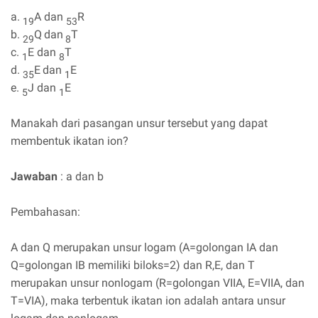
a.
A dan
R
19
53
b.
Q
dan
T
29
8
c.
E dan
T
1
8
d.
E
dan
E
35
1
e.
J dan
E
5
1
Manakah dari pasangan unsur tersebut yang dapat
membentuk ikatan ion?
Jawaban
: a dan b
Pembahasan:
A dan Q merupakan unsur logam (A=golongan IA dan
Q=golongan IB memiliki biloks=2) dan R,E, dan T
merupakan unsur nonlogam (R=golongan VIIA, E=VIIA, dan
T=VIA), maka terbentuk ikatan ion adalah antara unsur