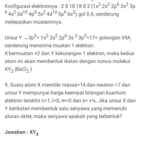
2
2
6
2
Konfigurasi elektronnya : 2 8 18 18 8 2 (1s
2s
2p
3s
3p
6
2
10
6
2
10
6
2
4s
3d
4p
5s
4d
5p
6s
) gol II A, cenderung
melepaskan muatannnya.
5
2
2
6
2
5
Unsur Y →3p
= 1s
2s
2p
3s
3p
=17= golongan VIIA
,
cenderung menerima muatan 1 elektron.
X
bermuatan +2 dan Y kekurangan 1 elektron, maka kedua
atom ini akan membentuk ikatan dengan rumus molekul
XY
(BaCl
)
2
2
9. Suatu atom X memiliki massa=14 dan neutron =7 dan
unsur Y mempunyai harga keempat bilangan kuantum
elektron terakhir n=1, l=0, m=0 dan s= +½. Jika unsur X dan
Y berikatan membentuk satu senyawa yang memenuhi
aturan oktet, maka senyawa apakah yang terbentuk?
Jawaban : XY
3