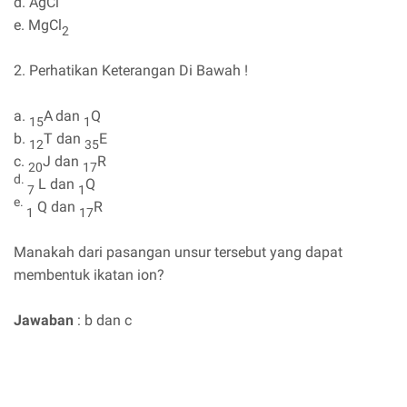
d. AgCl
e. MgCl
2
2. Perhatikan Keterangan Di Bawah !
a.
A
dan
Q
15
1
b.
T dan
E
12
35
c.
J dan
R
20
17
d.
L dan
Q
7
1
e.
Q dan
R
1
17
Manakah dari pasangan unsur tersebut yang dapat
membentuk ikatan ion?
Jawaban
: b dan c