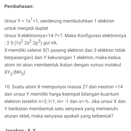
Pembahasan:
1
Unsur Y = 1s
=1, cenderung membutuhkan 1 elektron
untuk menjadi duplet
Unsur X
elektronnya=14-7=7. Maka Konfigurasi elektronnya
2
2
3
: 2 5 (1s
2s
2p
) gol VA.
X
memiliki valensi 5(1 pasang elektron dan 3 elektron tidak
berpasangan) dan Y kekurangan 1 elektron, maka kedua
atom ini akan membentuk ikatan dengan rumus molekul
XY
(NH
)
3
3
10. Suatu atom X mempunyai massa 27 dan neutron =14
dan unsur Y memiliki harga keempat bilangan kuantum
elektron terakhir n=2; l=1; m= -1 dan s=-½. Jika unsur X dan
Y berikatan membentuk satu senyawa yang memenuhi
aturan oktet, maka senyawa apakah yang terbentuk?
Jawaban : X
Y