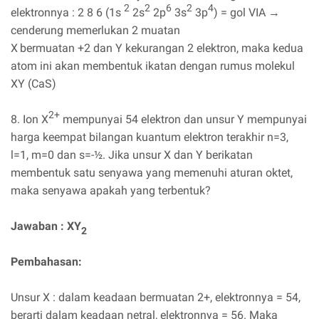
2
2
6
2
4
elektronnya : 2 8 6 (1s
2s
2p
3s
3p
) = gol VIA →
cenderung memerlukan 2 muatan
X
bermuatan +2 dan Y kekurangan 2 elektron, maka kedua
atom ini akan membentuk ikatan dengan rumus molekul
XY (CaS)
2+
8. Ion X
mempunyai 54 elektron dan unsur Y mempunyai
harga keempat bilangan kuantum elektron terakhir n=3,
l=1, m=0 dan s=-½. Jika unsur X dan Y berikatan
membentuk satu senyawa yang memenuhi aturan oktet,
maka senyawa apakah yang terbentuk?
Jawaban : XY
2
Pembahasan:
Unsur X : dalam keadaan bermuatan 2+, elektronnya = 54,
berarti dalam keadaan netral, elektronnya = 56. Maka