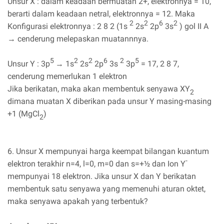
Unsur X : dalam keadaan bermuatan 2+, elektronnya = 10,
berarti dalam keadaan netral, elektronnya = 12. Maka
2
2
6
2
Konfigurasi elektronnya : 2 8 2 (1s
2s
2p
3s
) gol II A
→ cenderung melepaskan muatannnya.
5
2
2
6
2
5
Unsur Y : 3p
→ 1s
2s
2p
3s
3p
= 17, 2 8 7,
cenderung memerlukan 1 elektron
Jika berikatan, maka akan membentuk senyawa XY
2
dimana muatan X diberikan pada unsur Y masing-masing
+1 (MgCl
)
2
6. Unsur X mempunyai harga keempat bilangan kuantum
-
elektron terakhir n=4, l=0, m=0 dan s=+½ dan Ion Y
mempunyai 18 elektron. Jika unsur X dan Y berikatan
membentuk satu senyawa yang memenuhi aturan oktet,
maka senyawa apakah yang terbentuk?