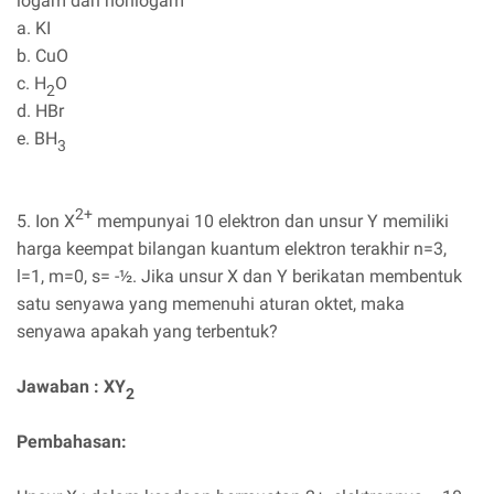
logam dan nonlogam
a. KI
b. CuO
c. H
O
2
d. HBr
e. BH
3
2+
5. Ion X
mempunyai 10 elektron dan unsur Y memiliki
harga keempat bilangan kuantum elektron terakhir n=3,
l=1, m=0, s= -½. Jika unsur X dan Y berikatan membentuk
satu senyawa yang memenuhi aturan oktet, maka
senyawa apakah yang terbentuk?
Jawaban : XY
2
Pembahasan: