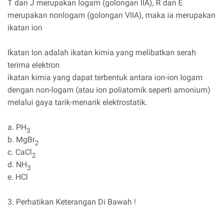
T dan J merupakan logam (golongan IIA), R dan E
merupakan nonlogam (golongan VIIA), maka ia merupakan
ikatan ion
Ikatan Ion adalah ikatan kimia yang melibatkan serah
terima elektron
ikatan kimia yang dapat terbentuk antara ion-ion logam
dengan non-logam (atau ion poliatomik seperti amonium)
melalui gaya tarik-menarik elektrostatik.
a. PH
3
b. MgBr
2
c. CaCl
2
d. NH
3
e. HCl
3. Perhatikan Keterangan Di Bawah !