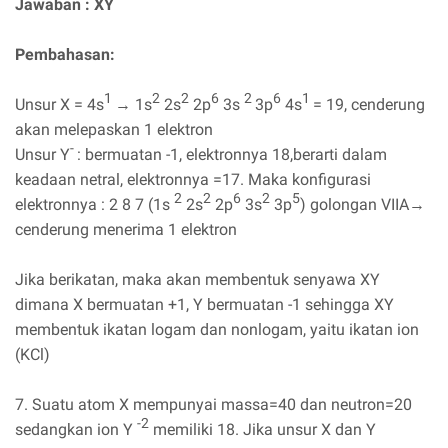
Jawaban : XY
Pembahasan:
1
2
2
6
2
6
1
Unsur X = 4s
→ 1s
2s
2p
3s
3p
4s
= 19, cenderung
akan melepaskan 1 elektron
-
Unsur Y
: bermuatan -1, elektronnya 18,berarti dalam
keadaan netral, elektronnya =17. Maka konfigurasi
2
2
6
2
5
elektronnya : 2 8 7 (1s
2s
2p
3s
3p
) golongan VIIA→
cenderung menerima 1 elektron
Jika berikatan, maka akan membentuk senyawa XY
dimana X
bermuatan +1, Y
bermuatan -1 sehingga XY
membentuk ikatan logam dan nonlogam, yaitu ikatan ion
(KCl)
7. Suatu atom X mempunyai massa=40 dan neutron=20
-2
sedangkan ion Y
memiliki 18. Jika unsur X dan Y