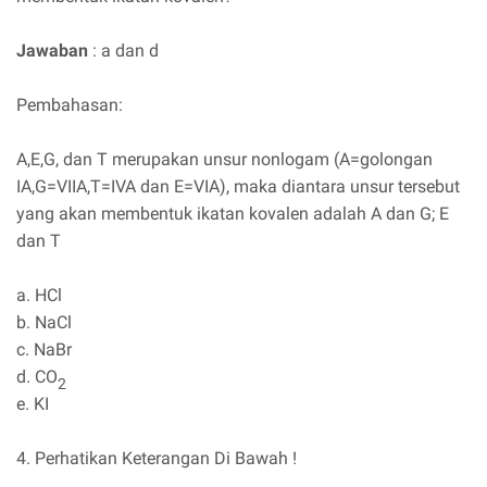
Jawaban
: a dan d
Pembahasan:
A,E,G, dan T merupakan unsur nonlogam (A=golongan
IA,G=VIIA,T=IVA dan E=VIA), maka diantara unsur tersebut
yang akan membentuk ikatan kovalen adalah A dan G; E
dan T
a. HCl
b. NaCl
c. NaBr
d. CO
2
e. KI
4. Perhatikan Keterangan Di Bawah !