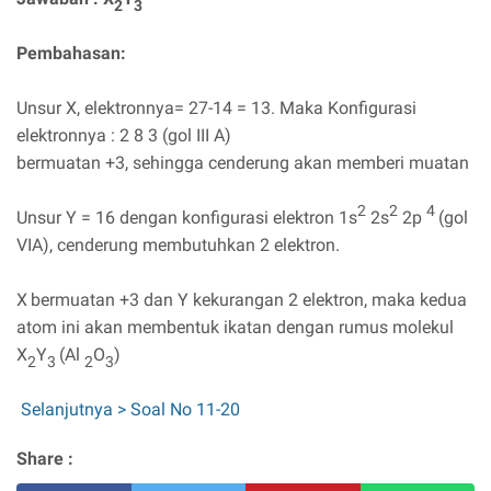
2
3
Pembahasan:
Unsur X, elektronnya= 27-14 = 13. Maka Konfigurasi
elektronnya : 2 8 3 (gol III A)
bermuatan +3, sehingga cenderung akan memberi muatan
2
2
4
Unsur Y = 16 dengan konfigurasi elektron 1s
2s
2p
(gol
VIA), cenderung membutuhkan 2 elektron.
X
bermuatan +3 dan Y kekurangan 2 elektron, maka kedua
atom ini akan membentuk ikatan dengan rumus molekul
X
Y
(Al
O
)
2
3
2
3
Selanjutnya > Soal No 11-20
Share :