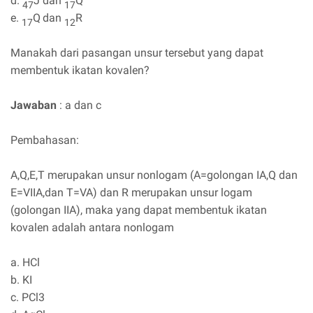
d.
J dan
Q
47
17
e.
Q
dan
R
17
12
Manakah dari pasangan unsur tersebut yang dapat
membentuk ikatan kovalen?
Jawaban
: a dan c
Pembahasan:
A,Q,E,T merupakan unsur nonlogam (A=golongan IA,Q dan
E=VIIA,dan T=VA) dan R merupakan unsur logam
(golongan IIA), maka yang dapat membentuk ikatan
kovalen adalah antara nonlogam
a. HCl
b. KI
c. PCl3