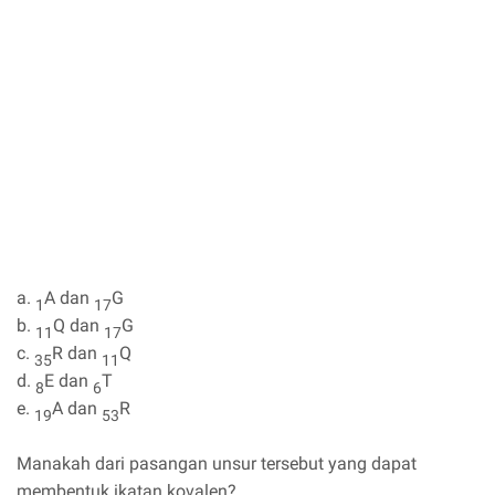
a.
A dan
G
1
17
b.
Q dan
G
11
17
c.
R dan
Q
35
11
d.
E dan
T
8
6
e.
A dan
R
19
53
Manakah dari pasangan unsur tersebut yang dapat
membentuk ikatan kovalen?