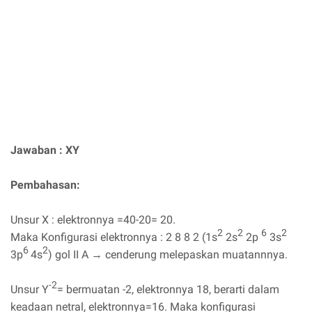
Jawaban : XY
Pembahasan:
Unsur X : elektronnya =40-20= 20.
2
2
6
2
Maka Konfigurasi elektronnya : 2 8 8 2 (1s
2s
2p
3s
6
2
3p
4s
) gol II A → cenderung melepaskan muatannnya.
-2
Unsur Y
= bermuatan -2, elektronnya 18, berarti dalam
keadaan netral, elektronnya=16. Maka konfigurasi