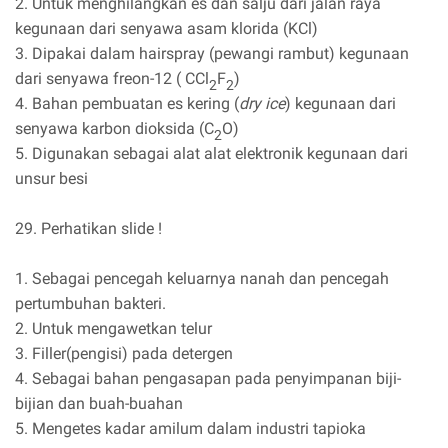
2. Untuk menghilangkan es dan salju dari jalan raya
kegunaan dari senyawa asam klorida (KCl)
3. Dipakai dalam hairspray (pewangi rambut) kegunaan
dari senyawa freon-12 ( CCl
F
)
2
2
4. Bahan pembuatan es kering (
dry ice
) kegunaan dari
senyawa karbon dioksida (C
O)
2
5. Digunakan sebagai alat alat elektronik kegunaan dari
unsur besi
29. Perhatikan slide !
1. Sebagai pencegah keluarnya nanah dan pencegah
pertumbuhan bakteri.
2. Untuk mengawetkan telur
3. Filler(pengisi) pada detergen
4. Sebagai bahan pengasapan pada penyimpanan biji-
bijian dan buah-buahan
5. Mengetes kadar amilum dalam industri tapioka