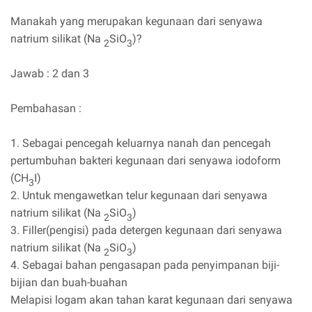
Manakah yang merupakan kegunaan dari senyawa
natrium silikat (Na
SiO
)?
2
3
Jawab : 2 dan 3
Pembahasan :
1. Sebagai pencegah keluarnya nanah dan pencegah
pertumbuhan bakteri kegunaan dari senyawa iodoform
(CH
I)
3
2. Untuk mengawetkan telur kegunaan dari senyawa
natrium silikat (Na
SiO
)
2
3
3. Filler(pengisi) pada detergen kegunaan dari senyawa
natrium silikat (Na
SiO
)
2
3
4. Sebagai bahan pengasapan pada penyimpanan biji-
bijian dan buah-buahan
Melapisi logam akan tahan karat kegunaan dari senyawa