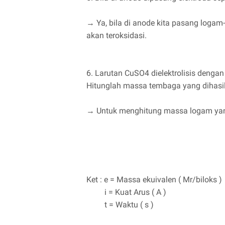
→ Ya, bila di anode kita pasang logam
akan teroksidasi.
6. Larutan CuSO4 dielektrolisis deng
Hitunglah massa tembaga yang dihasilk
→ Untuk menghitung massa logam yang 
Ket : e = Massa ekuivalen ( Mr/biloks )
i = Kuat Arus ( A )
t = Waktu ( s )