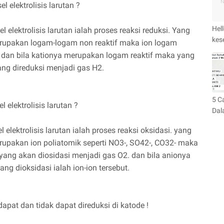
l elektrolisis larutan ?
Hel
l elektrolisis larutan ialah proses reaksi reduksi. Yang
kes
 merupakan logam-logam non reaktif maka ion logam
m dan bila kationya merupakan logam reaktif maka yang
ang direduksi menjadi gas H2.
5 Ca
 elektrolisis larutan ?
Dal
 elektrolisis larutan ialah proses reaksi oksidasi. yang
erupakan ion poliatomik seperti NO3-, SO42-, CO32- maka
 yang akan diosidasi menjadi gas O2. dan bila anionya
yang dioksidasi ialah ion-ion tersebut.
apat dan tidak dapat direduksi di katode !