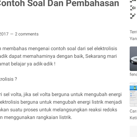
30 Contoh Soal Dan Pembahasan
Ten
 2017
2 comments
Yan
n membahas mengenai contoh soal dari sel elektrolisis
adik dapat memahaminya dengan baik, Sekarang mari
amat belajar ya adik-adik !
fen
olisis ?
i sel volta, jika sel volta berguna untuk mengubah energi
elektrolisis berguna untuk mengubah energi listrik menjadi
upakan suatu proses untuk melangsungkan reaksi redoks
Car
n menggunakan rangkaian listrik.
Ket