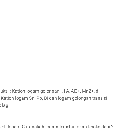
si : Kation logam golongan I,II A, Al3+, Mn2+, dll
 Kation logam Sn, Pb, Bi dan logam golongan transisi
 lagi.
perti logam Cu, apakah logam tersebut akan teroksidasi ?